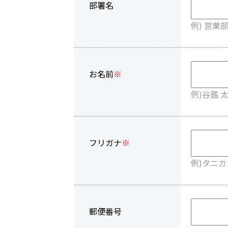
部署名
例) 営業
お名前
※
例)谷鑑 
フリガナ
※
例)タニカ
郵便番号