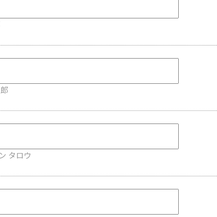
部
太郎
ン タロウ