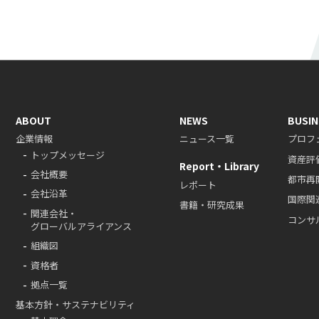
ABOUT
NEWS
BUSIN
企業情報
ニュース一覧
プロフ
トップメッセージ
資産評
Report・Library
会社概要
都市再
レポート
会社沿革
国際関
書籍・研究成果
関連会社・
コンサ
グローバルアライアンス
組織図
資格者
拠点一覧
基本方針・サステナビリティ