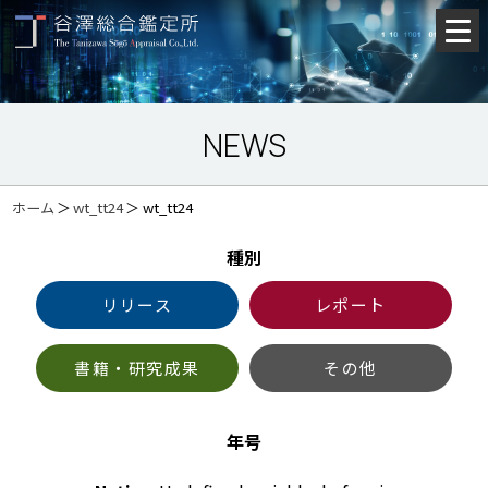
NEWS
ホーム
＞
wt_tt24
＞
wt_tt24
種別
リリース
レポート
書籍・研究成果
その他
年号