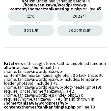
Notice
: Undefined variable: before in
/home/tanizawa/wordpress/wp-
content/themes/tanikan/single.php
on line
45
全て
2022年
2021年
2020年以前
Fatal error
: Uncaught Error: Call to undefined function
allwhite_post_thumbnail() in
/home/tanizawa/wordpress/wp-
content/themes/tanikan/single.php:70 Stack trace: #0
/home/tanizawa/wordpress/wp-includes/template-
loader.php(106): include() #1
/home/tanizawa/wordpress/wp-blog-header.php(19):
require_once('/home/tanizawa/...') #2
/home/tanizawa/wordpress/index.php(17):
require('/home/tanizawa/...') #3 {main} thrown in
/home/tanizawa/wordpress/wp-
content/themes/tanikan/single.php
on line
70