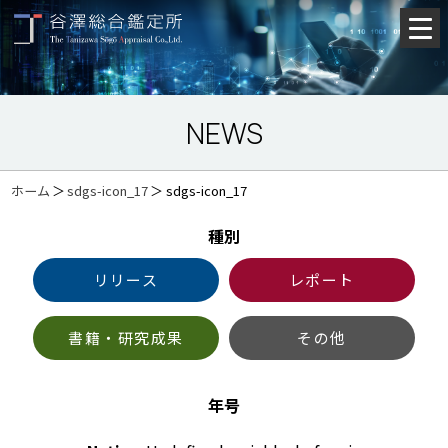
NEWS
ホーム
＞
sdgs-icon_17
＞
sdgs-icon_17
種別
リリース
レポート
書籍・研究成果
その他
年号