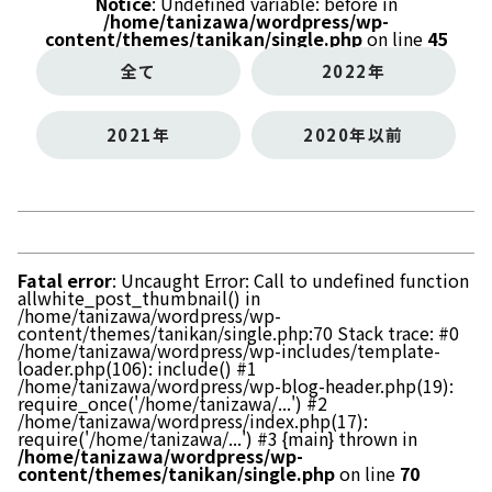
Notice
: Undefined variable: before in
/home/tanizawa/wordpress/wp-
content/themes/tanikan/single.php
on line
45
全て
2022年
2021年
2020年以前
Fatal error
: Uncaught Error: Call to undefined function
allwhite_post_thumbnail() in
/home/tanizawa/wordpress/wp-
content/themes/tanikan/single.php:70 Stack trace: #0
/home/tanizawa/wordpress/wp-includes/template-
loader.php(106): include() #1
/home/tanizawa/wordpress/wp-blog-header.php(19):
require_once('/home/tanizawa/...') #2
/home/tanizawa/wordpress/index.php(17):
require('/home/tanizawa/...') #3 {main} thrown in
/home/tanizawa/wordpress/wp-
content/themes/tanikan/single.php
on line
70