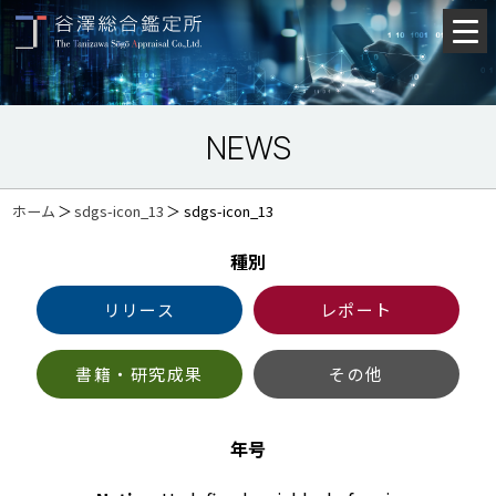
NEWS
ホーム
＞
sdgs-icon_13
＞
sdgs-icon_13
種別
リリース
レポート
書籍・研究成果
その他
年号