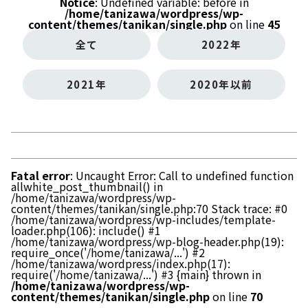
Notice
: Undefined variable: before in
/home/tanizawa/wordpress/wp-
content/themes/tanikan/single.php
on line
45
全て
2022年
2021年
2020年以前
Fatal error
: Uncaught Error: Call to undefined function
allwhite_post_thumbnail() in
/home/tanizawa/wordpress/wp-
content/themes/tanikan/single.php:70 Stack trace: #0
/home/tanizawa/wordpress/wp-includes/template-
loader.php(106): include() #1
/home/tanizawa/wordpress/wp-blog-header.php(19):
require_once('/home/tanizawa/...') #2
/home/tanizawa/wordpress/index.php(17):
require('/home/tanizawa/...') #3 {main} thrown in
/home/tanizawa/wordpress/wp-
content/themes/tanikan/single.php
on line
70