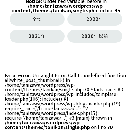
Notice
: Undefined variable: before in
/home/tanizawa/wordpress/wp-
content/themes/tanikan/single.php
on line
45
全て
2022年
2021年
2020年以前
Fatal error
: Uncaught Error: Call to undefined function
allwhite_post_thumbnail() in
/home/tanizawa/wordpress/wp-
content/themes/tanikan/single.php:70 Stack trace: #0
/home/tanizawa/wordpress/wp-includes/template-
loader.php(106): include() #1
/home/tanizawa/wordpress/wp-blog-header.php(19):
require_once('/home/tanizawa/...') #2
/home/tanizawa/wordpress/index.php(17):
require('/home/tanizawa/...') #3 {main} thrown in
/home/tanizawa/wordpress/wp-
content/themes/tanikan/single.php
on line
70