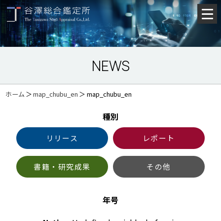
NEWS
ホーム
＞
map_chubu_en
＞
map_chubu_en
種別
リリース
レポート
書籍・研究成果
その他
年号