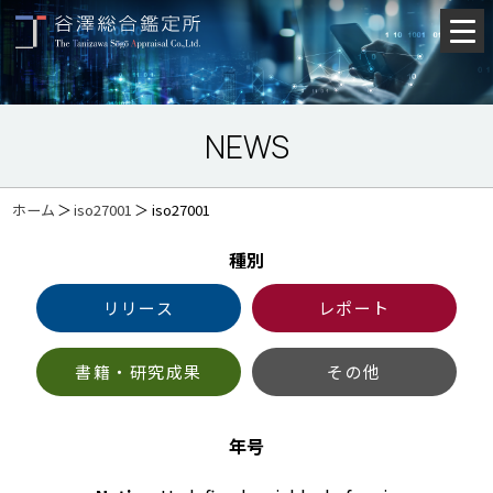
NEWS
ホーム
＞
iso27001
＞
iso27001
種別
リリース
レポート
書籍・研究成果
その他
年号