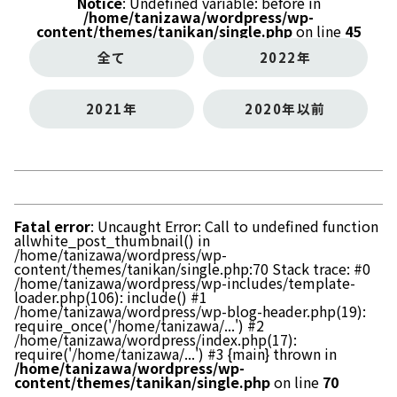
Notice
: Undefined variable: before in
/home/tanizawa/wordpress/wp-
content/themes/tanikan/single.php
on line
45
全て
2022年
2021年
2020年以前
Fatal error
: Uncaught Error: Call to undefined function
allwhite_post_thumbnail() in
/home/tanizawa/wordpress/wp-
content/themes/tanikan/single.php:70 Stack trace: #0
/home/tanizawa/wordpress/wp-includes/template-
loader.php(106): include() #1
/home/tanizawa/wordpress/wp-blog-header.php(19):
require_once('/home/tanizawa/...') #2
/home/tanizawa/wordpress/index.php(17):
require('/home/tanizawa/...') #3 {main} thrown in
/home/tanizawa/wordpress/wp-
content/themes/tanikan/single.php
on line
70