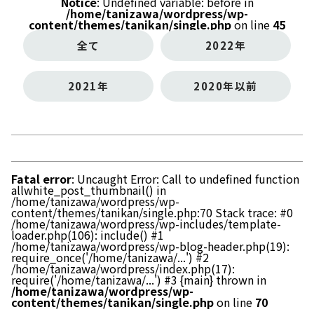
Notice
: Undefined variable: before in
/home/tanizawa/wordpress/wp-
content/themes/tanikan/single.php
on line
45
全て
2022年
2021年
2020年以前
Fatal error
: Uncaught Error: Call to undefined function
allwhite_post_thumbnail() in
/home/tanizawa/wordpress/wp-
content/themes/tanikan/single.php:70 Stack trace: #0
/home/tanizawa/wordpress/wp-includes/template-
loader.php(106): include() #1
/home/tanizawa/wordpress/wp-blog-header.php(19):
require_once('/home/tanizawa/...') #2
/home/tanizawa/wordpress/index.php(17):
require('/home/tanizawa/...') #3 {main} thrown in
/home/tanizawa/wordpress/wp-
content/themes/tanikan/single.php
on line
70