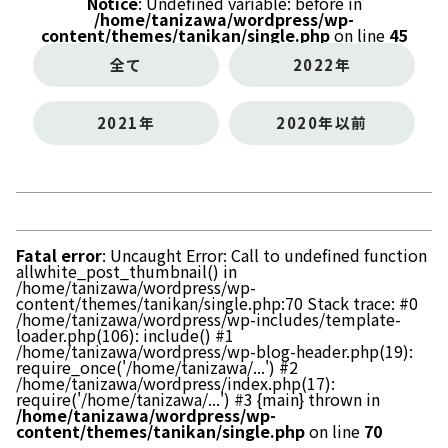
Notice
: Undefined variable: before in
/home/tanizawa/wordpress/wp-
content/themes/tanikan/single.php
on line
45
全て
2022年
2021年
2020年以前
Fatal error
: Uncaught Error: Call to undefined function
allwhite_post_thumbnail() in
/home/tanizawa/wordpress/wp-
content/themes/tanikan/single.php:70 Stack trace: #0
/home/tanizawa/wordpress/wp-includes/template-
loader.php(106): include() #1
/home/tanizawa/wordpress/wp-blog-header.php(19):
require_once('/home/tanizawa/...') #2
/home/tanizawa/wordpress/index.php(17):
require('/home/tanizawa/...') #3 {main} thrown in
/home/tanizawa/wordpress/wp-
content/themes/tanikan/single.php
on line
70