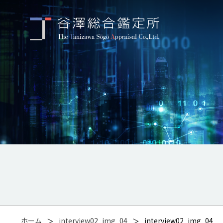
ホーム
interview02_img_04
interview02_img_04
＞
＞