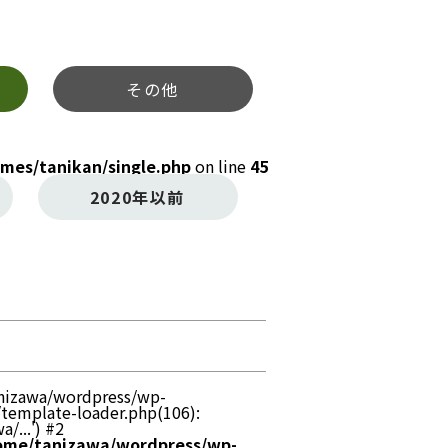
その他
mes/tanikan/single.php
on line
45
2020年以前
tanizawa/wordpress/wp-
/template-loader.php(106):
/...') #2
ome/tanizawa/wordpress/wp-