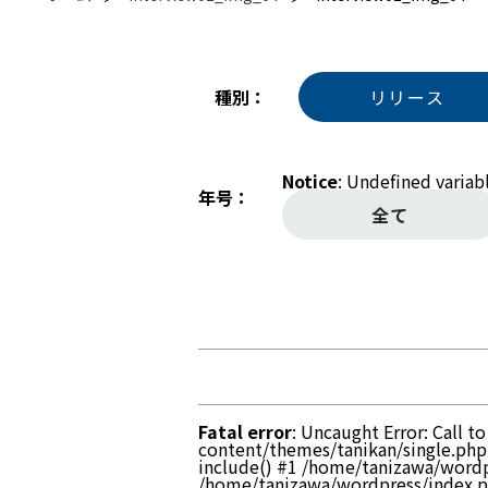
種別
リリース
Notice
: Undefined variab
年号
全て
Fatal error
: Uncaught Error: Call 
content/themes/tanikan/single.php
include() #1 /home/tanizawa/wordp
/home/tanizawa/wordpress/index.php