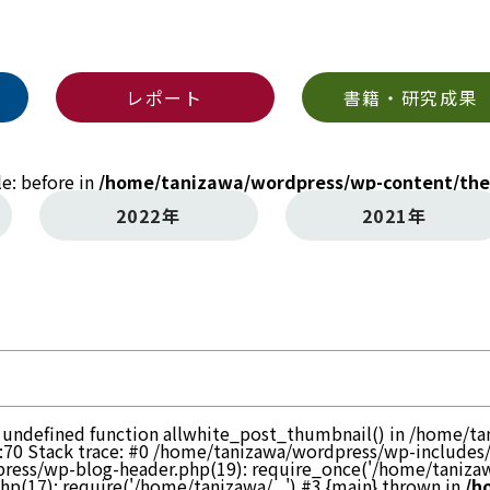
レポート
書籍・研究成果
le: before in
/home/tanizawa/wordpress/wp-content/the
2022年
2021年
to undefined function allwhite_post_thumbnail() in /home/
:70 Stack trace: #0 /home/tanizawa/wordpress/wp-includes
ress/wp-blog-header.php(19): require_once('/home/tanizawa
(17): require('/home/tanizawa/...') #3 {main} thrown in
/h