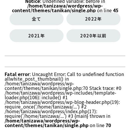
Notice
: Undefined variable: before in
/home/tanizawa/wordpress/wp-
content/themes/tanikan/single.php
on line
45
全て
2022年
2021年
2020年以前
Fatal error
: Uncaught Error: Call to undefined function
allwhite_post_thumbnail() in
/home/tanizawa/wordpress/wp-
content/themes/tanikan/single.php:70 Stack trace: #0
/home/tanizawa/wordpress/wp-includes/template-
loader.php(106): include() #1
/home/tanizawa/wordpress/wp-blog-header.php(19):
require_once('/home/tanizawa/...') #2
/home/tanizawa/wordpress/index.php(17):
require('/home/tanizawa/...') #3 {main} thrown in
/home/tanizawa/wordpress/wp-
content/themes/tanikan/single.php
on line
70