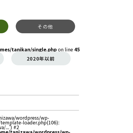
その他
mes/tanikan/single.php
on line
45
2020年以前
tanizawa/wordpress/wp-
/template-loader.php(106):
/...') #2
ome/tanizawa/wordpress/wp-