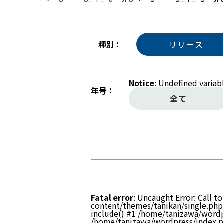
種別
リリース
Notice
: Undefined variab
年号
全て
Fatal error
: Uncaught Error: Call 
content/themes/tanikan/single.php
include() #1 /home/tanizawa/wordp
/home/tanizawa/wordpress/index.php