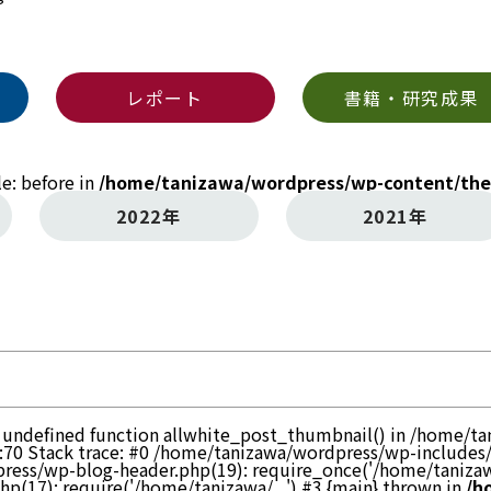
レポート
書籍・研究成果
le: before in
/home/tanizawa/wordpress/wp-content/the
2022年
2021年
to undefined function allwhite_post_thumbnail() in /home/
:70 Stack trace: #0 /home/tanizawa/wordpress/wp-includes
ress/wp-blog-header.php(19): require_once('/home/tanizawa
(17): require('/home/tanizawa/...') #3 {main} thrown in
/h