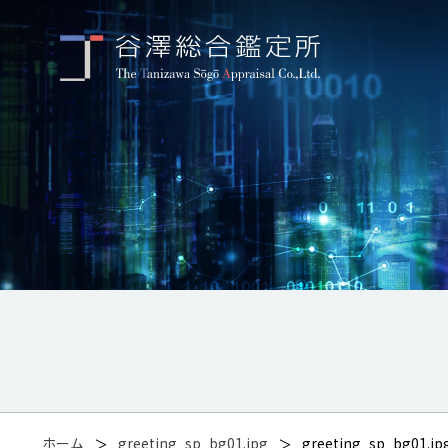
ホーム
greeting_sp_bg01.jpg
greeting_sp_bg01.jp
＞
＞