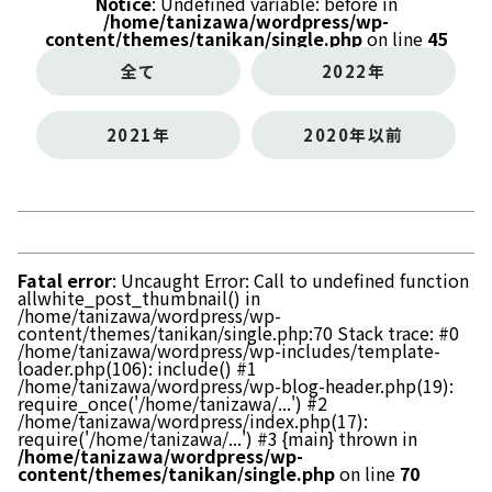
Notice
: Undefined variable: before in
/home/tanizawa/wordpress/wp-
content/themes/tanikan/single.php
on line
45
全て
2022年
2021年
2020年以前
Fatal error
: Uncaught Error: Call to undefined function
allwhite_post_thumbnail() in
/home/tanizawa/wordpress/wp-
content/themes/tanikan/single.php:70 Stack trace: #0
/home/tanizawa/wordpress/wp-includes/template-
loader.php(106): include() #1
/home/tanizawa/wordpress/wp-blog-header.php(19):
require_once('/home/tanizawa/...') #2
/home/tanizawa/wordpress/index.php(17):
require('/home/tanizawa/...') #3 {main} thrown in
/home/tanizawa/wordpress/wp-
content/themes/tanikan/single.php
on line
70