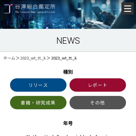
NEWS
ホーム
＞
2023_wt_tt._k
＞
2023_wt_tt._k
種別
リリース
レポート
書籍・研究成果
その他
年号