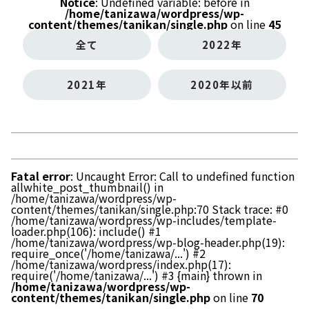
Notice
: Undefined variable: before in
/home/tanizawa/wordpress/wp-
content/themes/tanikan/single.php
on line
45
全て
2022年
2021年
2020年以前
Fatal error
: Uncaught Error: Call to undefined function
allwhite_post_thumbnail() in
/home/tanizawa/wordpress/wp-
content/themes/tanikan/single.php:70 Stack trace: #0
/home/tanizawa/wordpress/wp-includes/template-
loader.php(106): include() #1
/home/tanizawa/wordpress/wp-blog-header.php(19):
require_once('/home/tanizawa/...') #2
/home/tanizawa/wordpress/index.php(17):
require('/home/tanizawa/...') #3 {main} thrown in
/home/tanizawa/wordpress/wp-
content/themes/tanikan/single.php
on line
70