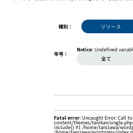
種別
リリース
Notice
: Undefined variab
年号
全て
Fatal error
: Uncaught Error: Call 
content/themes/tanikan/single.php
include() #1 /home/tanizawa/wordp
/home/tanizawa/wordpress/index.php