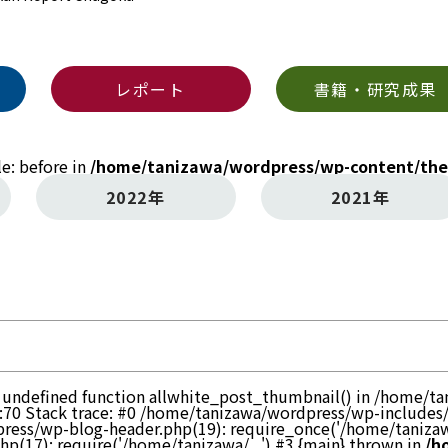
レポート
書籍・研究成果
le: before in
/home/tanizawa/wordpress/wp-content/the
2022年
2021年
to undefined function allwhite_post_thumbnail() in /home/
:70 Stack trace: #0 /home/tanizawa/wordpress/wp-includes
ress/wp-blog-header.php(19): require_once('/home/tanizawa
(17): require('/home/tanizawa/...') #3 {main} thrown in
/h