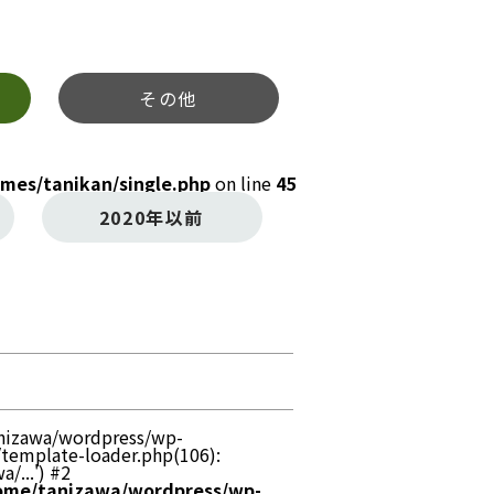
その他
mes/tanikan/single.php
on line
45
2020年以前
tanizawa/wordpress/wp-
/template-loader.php(106):
/...') #2
ome/tanizawa/wordpress/wp-