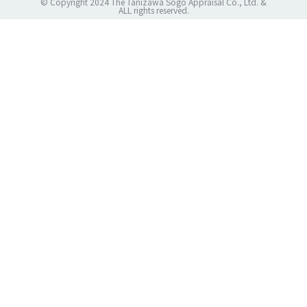
© Copyright 2024 The Tanizawa Sōgō Appraisal Co., Ltd. &
ALL rights reserved.