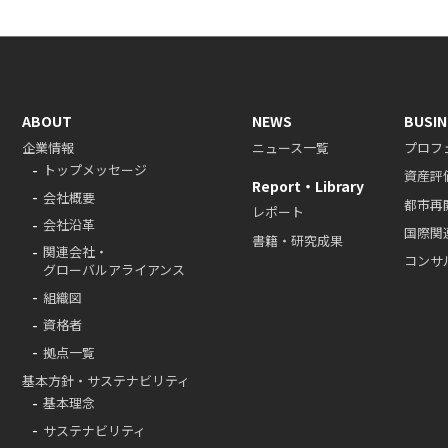
ABOUT
NEWS
BUSIN
企業情報
ニュース一覧
プロフ
トップメッセージ
資産評
Report・Library
会社概要
都市再
レポート
会社沿革
国際関
書籍・研究成果
関連会社・
コンサ
グローバルアライアンス
組織図
資格者
拠点一覧
基本方針・サステナビリティ
基本理念
サステナビリティ