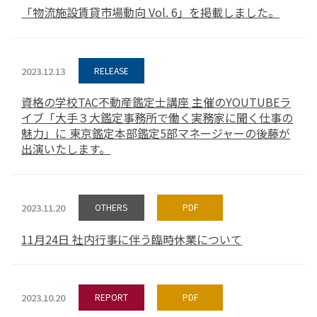
「物流施設賃貸市場動向 Vol. 6」を掲載しました。
2023.12.13
RELEASE
資格の学校TAC不動産鑑定士講座 主催のYOUTUBEラ
イブ「大手３大鑑定事務所で働く実務家に聞く仕事の
魅力」に 東京鑑定本部鑑定5部マネージャーの後藤が
出演いたします。
2023.11.20
OTHERS
PDF
11月24日 社内行事に伴う臨時休業について
2023.10.20
REPORT
PDF