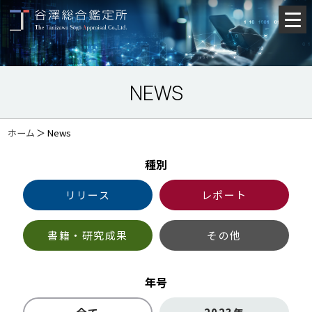
NEWS
ホーム
＞
News
種別
リリース
レポート
書籍・研究成果
その他
年号