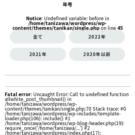
年号
Notice
: Undefined variable: before in
/home/tanizawa/wordpress/wp-
content/themes/tanikan/single.php
on line
45
全て
2022年
2021年
2020年以前
Fatal error
: Uncaught Error: Call to undefined function
allwhite_post_thumbnail() in
/home/tanizawa/wordpress/wp-
content/themes/tanikan/single.php:70 Stack trace: #0
/home/tanizawa/wordpress/wp-includes/template-
loader.php(106): include() #1
/home/tanizawa/wordpress/wp-blog-header.php(19):
require_once('/home/tanizawa/...') #2
/home/tanizawa/wordpress/index.php(17):