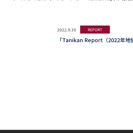
2022.9.30
REPORT
「Tanikan Report（2