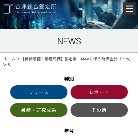
NEWS
ホーム
＞
【機械設備・動産評価】製造業＿M&Aに伴う時価会計（PPA）
＞
6
種別
リリース
レポート
書籍・研究成果
その他
年号