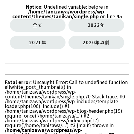
Notice
: Undefined variable: before in
/home/tanizawa/wordpress/wp-
content/themes/tanikan/single.php
on line
45
全て
2022年
2021年
2020年以前
Fatal error
: Uncaught Error: Call to undefined function
allwhite_post_thumbnail() in
/home/tanizawa/wordpress/wp-
content/themes/tanikan/single.php:70 Stack trace: #0
/home/tanizawa/wordpress/wp-includes/template-
loader.php(106): include() #1
/home/tanizawa/wordpress/wp-blog-header.php(19):
require_once('/home/tanizawa/...') #2
/home/tanizawa/wordpress/index.php(17):
require('/home/tanizawa/...') #3 {main} thrown in
/home/tanizawa/wordpress/wp-