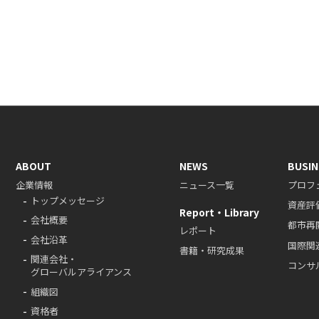
ABOUT
NEWS
BUSIN
企業情報
ニュース一覧
プロフ
トップメッセージ
資産評
Report・Library
会社概要
都市再
レポート
会社沿革
国際関
書籍・研究成果
関連会社・
コンサ
グローバルアライアンス
組織図
資格者