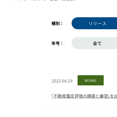
種別
リリース
年号
全て
2022.04.19
BOOKS
｢不動産鑑定評価の課題と展望｣を